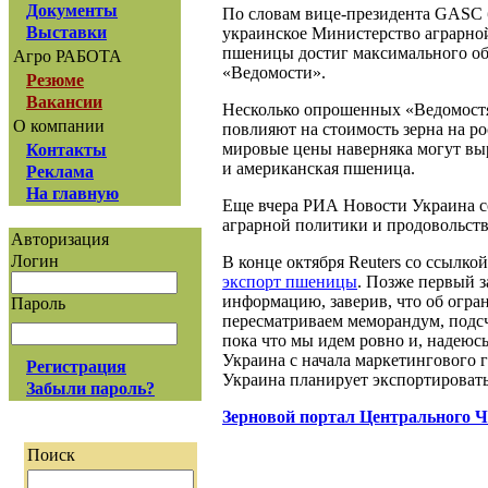
Документы
По словам вице-президента GASC 
Выставки
украинское Министерство аграрной
пшеницы достиг максимального объ
Агро РАБОТА
«Ведомости».
Резюме
Вакансии
Несколько опрошенных «Ведомостям
О компании
повлияют на стоимость зерна на ро
мировые цены наверняка могут выра
Контакты
и американская пшеница.
Реклама
На главную
Еще вчера РИА Новости Украина с
аграрной политики и продовольств
Авторизация
Логин
В конце октября Reuters со ссылк
экспорт пшеницы
. Позже первый 
информацию, заверив, что об огран
Пароль
пересматриваем меморандум, подсч
пока что мы идем ровно и, надеюс
Украина с начала маркетингового г
Регистрация
Украина планирует экспортировать 
Забыли пароль?
Зерновой портал Центрального 
Поиск