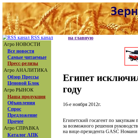
RSS канал
на главную
Агро НОВОСТИ
Все новости
Самые читаемые
Пресс-релизы
Агро АНАЛИТИКА
Египет исключил
Обзор Прессы
Ценовой Блок
году
Агро РЫНОК
Наша продукция
Объявления
16-е ноября 2012г.
Спрос
Предложение
Египетский госагент по закупкам
Прочее
за возможного решения руководства
Агро СПРАВКА
на вице-президента GASC Номани
Каталог АПК