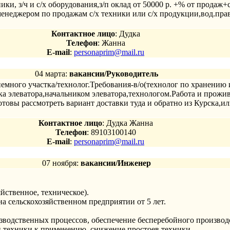
ики, з/ч и с/х оборудования,з/п оклад от 50000 р. +% от продаж
менеджером по продажам с/х техники или с/х продукции,вод.пра
Контактное лицо
: Дудка
Телефон
: Жанна
E-mail
:
personaprim@mail.ru
04 марта:
вакансии/Руководитель
емного участка/технолог.Требования-в/о(технолог по хранению 
ка элеватора,начальником элеватора,технологом.Работа и прожи
отовы рассмотреть вариант доставки туда и обратно из Курска,
Контактное лицо
: Дудка Жанна
Телефон
: 89103100140
E-mail
:
personaprim@mail.ru
07 ноября:
вакансии/Инженер
йственное, техническое).
а сельскохозяйственном предприятии от 5 лет.
водственных процессов, обеспечение бесперебойного производ
й техники к применению, снижение простоев техники.