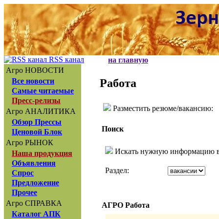
RSS канал
на главную
Агро НОВОСТИ
Работа
Все новости
Самые читаемые
Пресс-релизы
Разместить резюме/вакансию:
Агро АНАЛИТИКА
Обзор Прессы
Поиск
Ценовой Блок
Агро РЫНОК
Искать нужную информацию в 
Наша продукция
Объявления
Раздел:
Спрос
Предложение
Прочее
Агро СПРАВКА
АГРО Работа
Каталог АПК