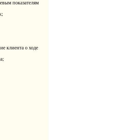
чевым показателям
к;
е клиента о ходе
а;