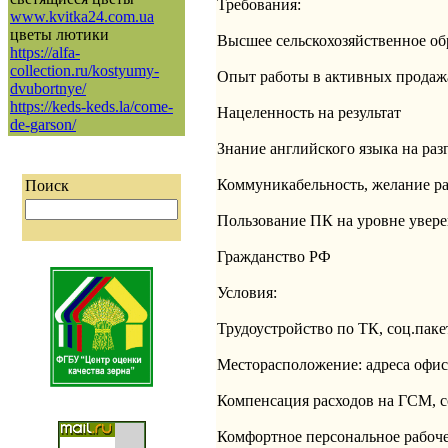
Требования:
www.kvitka24.com.ua
цветы лютики
Высшее сельскохозяйственное об
https://alfa-
collection.ru/kostyumy-
Опыт работы в активных продажа
dvubortnye/
https://keds-keds.la/come-
Нацеленность на результат
de-garson/
Знание английского языка на раз
Коммуникабельность, желание ра
Поиск
Пользование ПК на уровне уверен
Гражданство РФ
Условия:
Трудоустройство по ТК, соц.пакет
Месторасположение: адреса офис
Компенсация расходов на ГСМ, со
Комфортное персональное рабоче