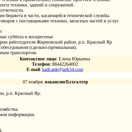
онта техники, зданий и сооружений.
отчетности.
ия бюджета в части, касающейся технической службы.
оворов с поставщиками техники, запасных частей и услуг.
т
дные суббота и воскресенье
рии работодателя Жирновский район, р.п. Красный Яр
 собеседования (сдельно-премиальная).
бным транспортом.
Контактное лицо
: Елена Юрьевна
Телефон
: 88442264002
E-mail
:
kadr.apk@apk34.com
07 ноября:
вакансии/Бухгалтер
н, р.п. Красный Яр.
озяйства.
емом информации.
й.