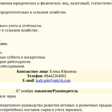
ожения юридических и физических лиц, налоговый, статистиче
редпочтительно в сельском хозяйстве.
вого учета и отчётности.
 в сельском хозяйстве.
.
иями.
т.
дные суббота и воскресенье.
рии работодателя.
собеседования.
Контактное лицо
: Елена Юрьевна
Телефон
: 88442264002
E-mail
:
kadr.apk@apk34.com
07 ноября:
вакансии/Руководитель
вле зерна
оперативное руководство развития оптовых и розничных продаж 
сперебойных поставок сырья и учета зерновых;