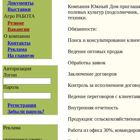
Документы
Компания Южный Дом приглашает 
Выставки
полевых культур (подсолнечник, 
Агро РАБОТА
техники.
Резюме
Обязанности:
Вакансии
О компании
Поиск и консультирование клиен
Контакты
Реклама
Ведение оптовых продаж
На главную
Обработка заявок
Авторизация
Заключение договоров
Логин
Контроль за исполнением догово
Пароль
Ведение переговоров с клиентам
Регистрация
Внутренняя отчетность
Забыли пароль?
Продукция: сельскохозяйственная
Реклама
Работа из офиса 30%, командиро
светящиеся цветы