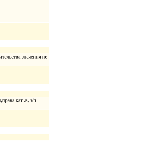
ительства значения не
рава кат .в, з/п