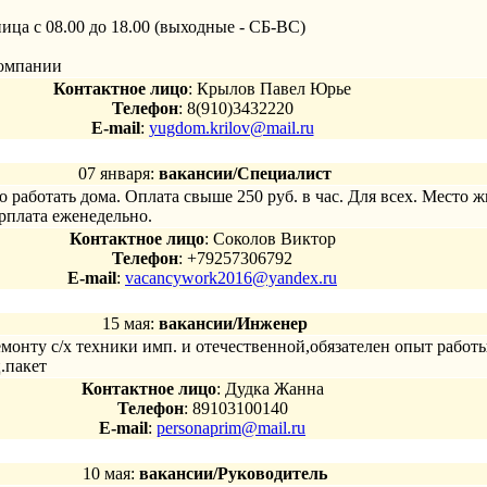
ца с 08.00 до 18.00 (выходные - СБ-ВС)
компании
Контактное лицо
: Крылов Павел Юрье
Телефон
: 8(910)3432220
E-mail
:
yugdom.krilov@mail.ru
07 января:
вакансии/Специалист
 работать дома. Оплата свыше 250 руб. в час. Для всех. Место ж
рплата еженедельно.
Контактное лицо
: Соколов Виктор
Телефон
: +79257306792
E-mail
:
vacancywork2016@yandex.ru
15 мая:
вакансии/Инженер
онту с/х техники имп. и отечественной,обязателен опыт работы,п
.пакет
Контактное лицо
: Дудка Жанна
Телефон
: 89103100140
E-mail
:
personaprim@mail.ru
10 мая:
вакансии/Руководитель