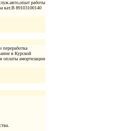
+служ.авто,опыт работы
ва кат.В 89103100140
и переработка
вание в Курской
или оплаты амортизации
ства.