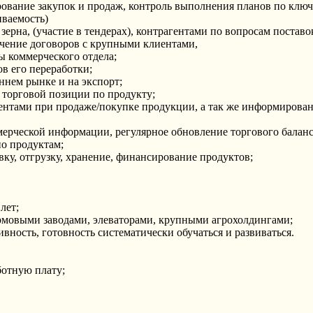
ование закупок и продаж, контроль выполнения планов по клю
иваемость)
ерна, (участие в тендерах), контрагентами по вопросам поставо
чение договоров с крупными клиентами,
 коммерческого отдела;
в его переработки;
ннем рынке и на экспорт;
 торговой позиции по продукту;
нтами при продаже/покупке продукции, а так же информировани
мерческой информации, регулярное обновление торгового баланс
о продуктам;
вку, отгрузку, хранение, финансирование продуктов;
лет;
рмовыми заводами, элеваторами, крупными агрохолдингами;
вность, готовность систематически обучаться и развиваться.
ботную плату;