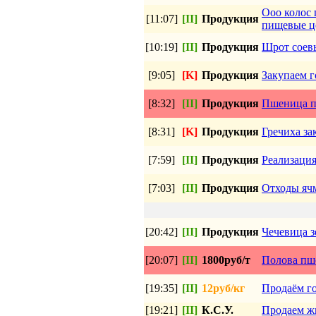
Ооо колос 
[11:07]
[II]
Продукция
пищевые це
[10:19]
[II]
Продукция
Шрот соевы
[9:05]
[K]
Продукция
Закупаем 
[8:32]
[II]
Продукция
Пшеница пр
[8:31]
[K]
Продукция
Гречиха зак
[7:59]
[II]
Продукция
Реализация
[7:03]
[II]
Продукция
Отходы яч
[20:42]
[II]
Продукция
Чечевица з
[20:07]
[II]
1800руб/т
Полова п
[19:35]
[II]
12руб/кг
Продаём г
[19:21]
[II]
К.С.У.
Продаем ж