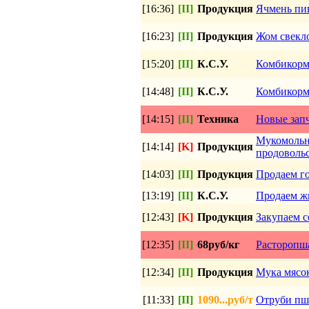
[16:36]
[II]
Продукция
Ячмень пив
[16:23]
[II]
Продукция
Жом свекл
[15:20]
[II]
К.С.У.
Комбикорма
[14:48]
[II]
К.С.У.
Комбикорма
[14:15]
[II]
Техника
Новые запч
Мукомольн
[14:14]
[K]
Продукция
продоволь
[14:03]
[II]
Продукция
Продаем г
[13:19]
[II]
К.С.У.
Продаем ж
[12:43]
[K]
Продукция
Закупаем с
[12:35]
[II]
68руб/кг
Расторопша
[12:34]
[II]
Продукция
Мука мясок
[11:33]
[II]
1090...руб/т
Отруби п