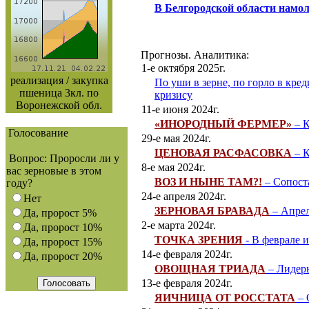
В Белгородской области намол
Прогнозы. Аналитика:
1-е октября 2025г.
реализация / закупка
По уши в зерне, по горло в кре
пшеница 3кл. по
кризису
Воронежской обл.
11-е июня 2024г.
«ИНОРОДНЫЙ ФЕРМЕР»
– К
Голосование
29-е мая 2024г.
ЦЕНОВАЯ РАСФАСОВКА
– К
Вопрос: Проросли ли у
8-е мая 2024г.
вас зерновые в этом
ВОЗ И НЫНЕ ТАМ?!
– Сопост
году?
24-е апреля 2024г.
Нет
ЗЕРНОВАЯ БРАВАДА
– Апрел
Да, пророст 5%
2-е марта 2024г.
Да, пророст 10%
ТОЧКА ЗРЕНИЯ
- В феврале и
Да, пророст 15%
14-е февраля 2024г.
Да, пророст 20%
ОВОЩНАЯ ТРИАДА
– Лидер
13-е февраля 2024г.
ЯИЧНИЦА ОТ РОССТАТА
– 