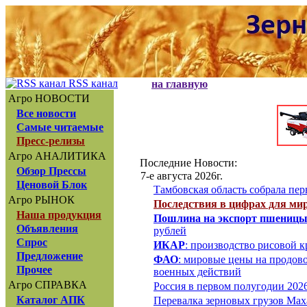
RSS канал
на главную
Агро НОВОСТИ
Все новости
Самые читаемые
Пресс-релизы
Агро АНАЛИТИКА
Последние Новости:
Обзор Прессы
7-е августа 2026г.
Ценовой Блок
Тамбовская область собрала пер
Агро РЫНОК
Последствия в цифрах для ми
Наша продукция
Пошлина на экспорт пшеницы из
Объявления
рублей
Спрос
ИКАР
: производство рисовой 
Предложение
ФАО
: мировые цены на продов
Прочее
военных действий
Агро СПРАВКА
Россия в первом полугодии 2026
Каталог АПК
Перевалка зерновых грузов Маха