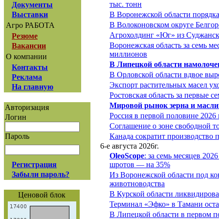
тыс. тонн
Документы
Выставки
В Воронежской области порядка
В Волоконовском округе Белгор
Агро РАБОТА
Агрохолдинг «Юг» из Суджанско
Резюме
Воронежская область за семь ме
Вакансии
миллионов
О компании
В Липецкой области намолочен
Контакты
В Орловской области вдвое вы
Реклама
Экспорт растительных масел ух
На главную
Ростовская область за первые с
Мировой рынок зерна и масл
Авторизация
Россия в первой половине 2026
Логин
Соглашение о зоне свободной т
Пароль
Канада сократит производство
6-е августа 2026г.
OleoScope
: за семь месяцев 202
Регистрация
шротов — на 35%
Забыли пароль?
Из Воронежской области под ко
животноводства
В Курской области ликвидирова
Ценовой блок
Терминал «Эфко» в Тамани оста
В Липецкой области в первом п