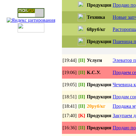
Продукция
Продаю по
Техника
Новые запч
68руб/кг
Расторопша
Продукция
Пшеница пр
[19:44]
[II]
Услуги
Элеватор 
[19:06]
[II]
К.С.У.
Продаем се
[19:05]
[II]
Продукция
Чечевица к
[18:51]
[II]
Продукция
Продам со
[18:41]
[II]
20руб/кг
Продажа м
[17:40]
[K]
Продукция
Закупаем д
[16:36]
[II]
Продукция
Продаю по