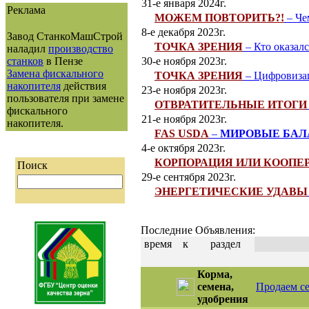
31-е января 2024г.
Реклама
МОЖЕМ ПОВТОРИТЬ?!
– Че
8-е декабря 2023г.
Завод СтанкоМашСтрой
ТОЧКА ЗРЕНИЯ
– Кто оказал
наладил
производство
станков
в Пензе
30-е ноября 2023г.
Замена фискального
ТОЧКА ЗРЕНИЯ
– Цифровизац
накопителя
действия
23-е ноября 2023г.
пользователя при замене
ОТВРАТИТЕЛЬНЫЕ ИТОГИ
фискального
21-е ноября 2023г.
накопителя.
FAS USDA
–
МИРОВЫЕ БА
4-е октября 2023г.
КОРПОРАЦИЯ ИЛИ КООПЕ
Поиск
29-е сентября 2023г.
ЭНЕРГЕТИЧЕСКИЕ УДАВЫ
Последние Объявления:
время
к
раздел
Корма,
семена,
Продаем се
удобрения