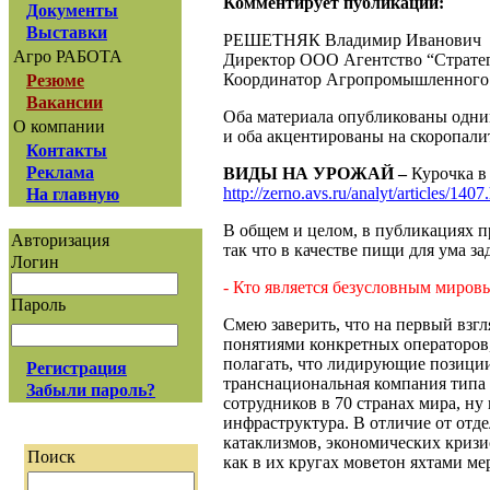
Комментирует публикации:
Документы
Выставки
РЕШЕТНЯК Владимир Иванович
Агро РАБОТА
Директор ООО Агентство “Страте
Координатор Агропромышленного 
Резюме
Вакансии
Оба материала опубликованы одним 
О компании
и оба акцентированы на скоропали
Контакты
Реклама
ВИДЫ НА УРОЖАЙ –
Курочка в 
http://zerno.avs.ru/analyt/articles/1407
На главную
В общем и целом, в публикациях п
Авторизация
так что в качестве пищи для ума з
Логин
- Кто является безусловным миров
Пароль
Смею заверить, что на первый взг
понятиями конкретных операторов,
полагать, что лидирующие позиции
Регистрация
транснациональная компания типа Ca
Забыли пароль?
сотрудников в 70 странах мира, ну
инфраструктура. В отличие от отд
катаклизмов, экономических кризи
Поиск
как в их кругах моветон яхтами ме