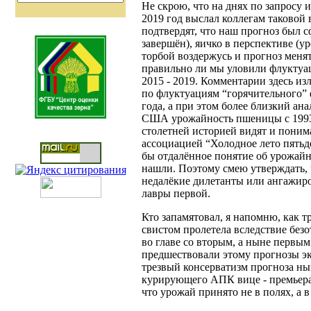
Не скрою, что на днях по запросу 
2019 год выслал коллегам таковой 
подтвердят, что наш прогноз был с
завершён), яичко в перспективе (у
торбой воздержусь и прогноз менят
правильно ли мы уловили флуктуац
2015 - 2019. Комментарии здесь из
по флуктуациям “горячительного”
года, а при этом более близкий ан
США урожайность пшеницы с 1993 г
столетней историей видят и поним
ассоциацией “Холодное лето пятьде
бы отдалённое понятие об урожайно
нашли. Поэтому смею утверждать, ч
недалёкие дилетанты или ангажир
лавры первой.
Кто запамятовал, я напомню, как т
свистом пролетела вследствие без
во главе со вторым, а ныне первым 
предшествовали этому прогнозы э
трезвый консерватизм прогноза ны
курирующего АПК вице - премьера 
что урожай принято не в полях, а 