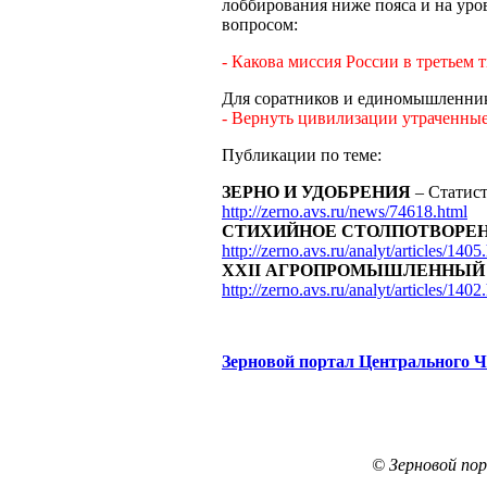
лоббирования ниже пояса и на ур
вопросом:
- Какова миссия России в третьем 
Для соратников и единомышленник
- Вернуть цивилизации утраченны
Публикации по теме:
ЗЕРНО И УДОБРЕНИЯ
– Статист
http://zerno.avs.ru/news/74618.html
СТИХИЙНОЕ СТОЛПОТВОРЕ
http://zerno.avs.ru/analyt/articles/1405
XXII АГРОПРОМЫШЛЕННЫЙ
http://zerno.avs.ru/analyt/articles/1402
Зерновой портал Центрального 
© Зерновой по