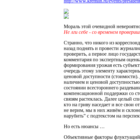
http://www.kremlin.ru/events/preside
Мораль этой очевидной невероятно
Не лги себе - со временем провер
Странно, что никого из корреспон
назад поднять и провести журнали
проверить, а первое лицо государс
комментария по экспертным оценка
формирования урожая есть субъект
очередь этому элементу характерн
ценовой доступности (стоимости).
наличием и ценовой доступностью 
состоянии всестороннего раздевани
компенсационной поддержки со сто
связям растеклась. Далее целый сп
кто на гриву наседает и все свои 
не верим, мы в них живём и склоне
нарубить” с подтекстом на перспе
Но есть нюансы …
Объективные факторы флуктуаций 