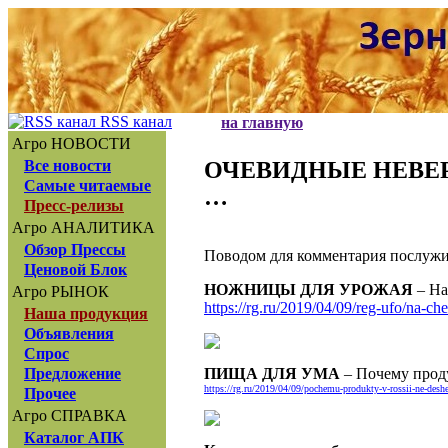
RSS канал
на главную
Агро НОВОСТИ
ОЧЕВИДНЫЕ НЕВЕРОЯ
Все новости
Самые читаемые
…
Пресс-релизы
Агро АНАЛИТИКА
Обзор Прессы
Поводом для комментария послужил
Ценовой Блок
НОЖНИЦЫ ДЛЯ УРОЖАЯ
– На
Агро РЫНОК
https://rg.ru/2019/04/09/reg-ufo/na-ch
Наша продукция
Объявления
Спрос
ПИЩА ДЛЯ УМА
– Почему проду
Предложение
https://rg.ru/2019/04/09/pochemu-produkty-v-rossii-ne-deshe
Прочее
Агро СПРАВКА
Каталог АПК