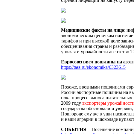
стрелки инфляции на капусту пере
Медицинские факты на лицо
: ин
экономическим цепочкам нагнетает
тарифов и при высокой доле завис
обесценивания страны и разбазари
урожая и урожайности агентство Т
Евросоюз ввел пошлины на азот
https://tass.ru/ekonomika/6323615
Похоже, ввозными пошлинами евро
России экспортные пошлины на выв
пока процесс выноса питательных в
2009 году
экспортёры урожайност
государства обосновали и уверяли,
Новгороде ему же в уши насвистыва
и наши аграрии в шоколаде купаю
СОБЫТИЯ
– Посещение компани