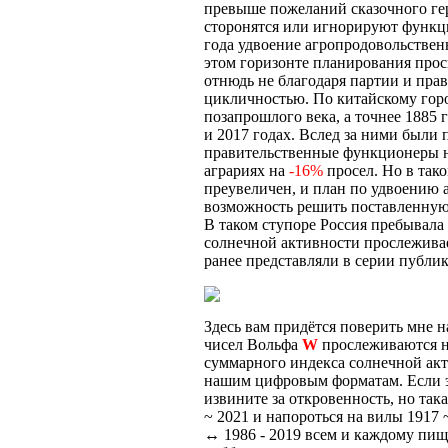
превыше пожеланий сказочного гер
сторонятся или игнорируют функци
года удвоение агропродовольствен
этом горизонте планирования прос
отнюдь не благодаря партии и пра
цикличностью. По китайскому гор
позапрошлого века, а точнее 1885
и 2017 годах. Вслед за ними были 
правительственные функционеры не 
аграриях на
-16%
просел. Но в тако
преувеличен, и план по удвоению 
возможность решить поставленную 
В таком ступоре Россия пребывала
солнечной активности прослеживае
ранее представляли в серии публик
Здесь вам придётся поверить мне 
чисел Вольфа
W
прослеживаются на
суммарного индекса солнечной акт
нашим цифровым форматам. Если э
извините за откровенность, но так
~ 2021 и напороться на вилы 1917 
↔ 1986 - 2019 всем и каждому пища