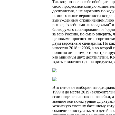
Так вот, позволю себе обобщить пр
свою профессиональную компетентн
десятилетия, а не вдогонку по ход
намного выше вероятности встречи
вынужденным ограничением либо з
рынке, “хлебными лихорадками” и 
близорукого планирования и “одно
за всю Россию, но смею заверить,
ценовыми прогнозами с горизонта
двум вероятным сценариям. По как
известно 2018 ~ 2006, а во второй
понятно лишь тем, кто контролиру
как минимум двух десятилетий. Кро
ждать снижения цен на продукты, 
Это ценовые выборки из официальн
1999 и до марта 2019 (включительн
если подешевели так на копейки, 
звеньям конъюнктурные флуктуаци
хозяйскую сметану басенному коту
сомнению постулаты, что детей в к